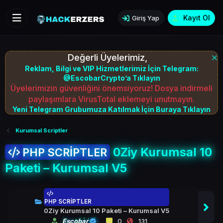
Kayıt Ol
Giriş Yap
Değerli Üyelerimiz,
Reklam, Bilgi ve VIP Hizmetlerimiz İçin Telegram:
@EscobarCrypto’a Tıklayın
Üyelerimizin güvenliğini önemsiyoruz! Dosya indirmeli
paylaşımlara VirusTotal eklemeyi unutmayın.
Yeni Telegram Grubumuza Katılmak İçin Buraya Tıklayın
Kurumsal Scriptler
0Ziy Kurumsal 10
PHP SCRİPTLER
Paketi – Kurumsal V5
PHP SCRİPTLER
0Ziy Kurumsal 10 Paketi – Kurumsal V5
Escobar
0
131