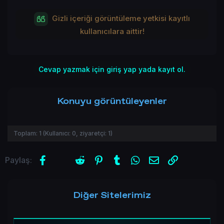
Gizli içeriği görüntüleme yetkisi kayıtlı
kullanıcılara aittir!
Cevap yazmak için giriş yap yada kayıt ol.
Konuyu görüntüleyenler
Toplam:
1
(Kullanıcı:
0
, ziyaretçi:
1
)
Facebook
X (Twitter)
Reddit
Pinterest
Tumblr
WhatsApp
E-posta
Link
Paylaş:
Diğer Sitelerimiz