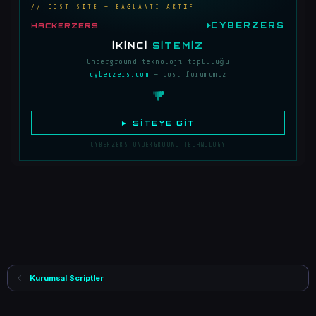
// DOST SİTE — BAĞLANTI AKTİF
CYBERZERS
HACKERZERS
İKINCI
SITEMIZ
Underground teknoloji topluluğu
cyberzers.com
— dost forumumuz
► SITEYE GIT
CYBERZERS UNDERGROUND TECHNOLOGY
Kurumsal Scriptler