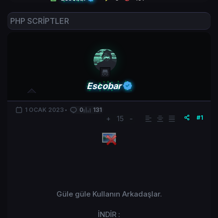
PHP SCRİPTLER
Escobar
1 OCAK 2023
0
131
#1
+
15
-
Güle güle Kullanın Arkadaşlar.
İNDİR :