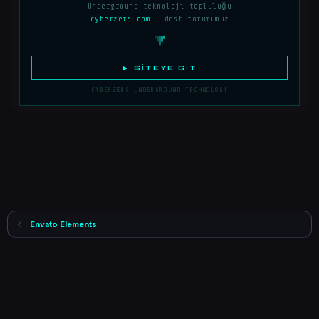
Underground teknoloji topluluğu
cyberzers.com
— dost forumumuz
► SITEYE GIT
CYBERZERS UNDERGROUND TECHNOLOGY
Envato Elements