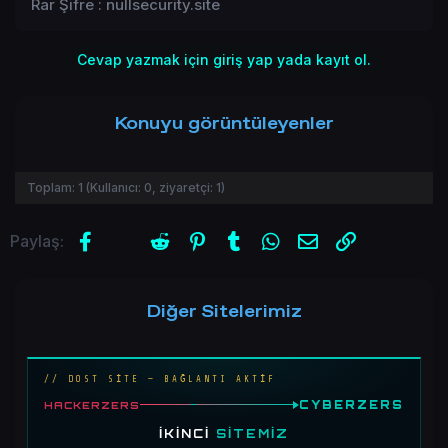
Rar Şifre : nullsecurity.site
Cevap yazmak için giriş yap yada kayıt ol.
Konuyu görüntüleyenler
Toplam:
1
(Kullanıcı:
0
, ziyaretçi:
1
)
Facebook
X (Twitter)
Reddit
Pinterest
Tumblr
WhatsApp
E-posta
Link
Paylaş:
Diğer Sitelerimiz
// DOST SİTE — BAĞLANTI AKTİF
CYBERZERS
HACKERZERS
İKINCI
SITEMIZ