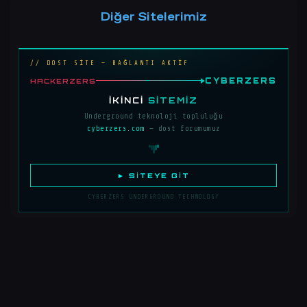
Diğer Sitelerimiz
// DOST SİTE — BAĞLANTI AKTİF
CYBERZERS
HACKERZERS
İKINCI
SITEMIZ
Underground teknoloji topluluğu
cyberzers.com
— dost forumumuz
► SITEYE GIT
CYBERZERS UNDERGROUND TECHNOLOGY