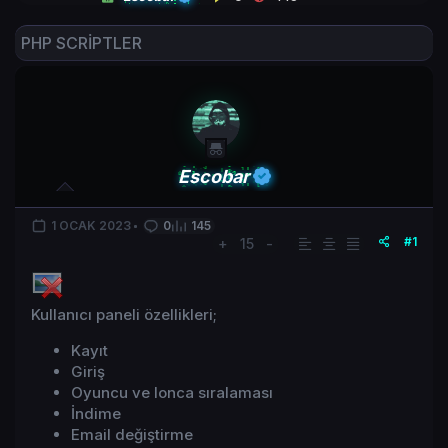
PHP SCRİPTLER
Escobar
1 OCAK 2023
0
145
#1
+
15
-
Kullanıcı paneli özellikleri;
Kayıt
Giriş
Oyuncu ve lonca sıralaması
İndime
Email değiştirme