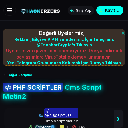
Kayıt Ol
Giriş Yap
Değerli Üyelerimiz,
Reklam, Bilgi ve VIP Hizmetlerimiz İçin Telegram:
@EscobarCrypto’a Tıklayın
Üyelerimizin güvenliğini önemsiyoruz! Dosya indirmeli
paylaşımlara VirusTotal eklemeyi unutmayın.
Yeni Telegram Grubumuza Katılmak İçin Buraya Tıklayın
Diğer Scriptler
Cms Script
PHP SCRİPTLER
Metin2
PHP SCRİPTLER
Cms Script Metin2
Escobar
0
145