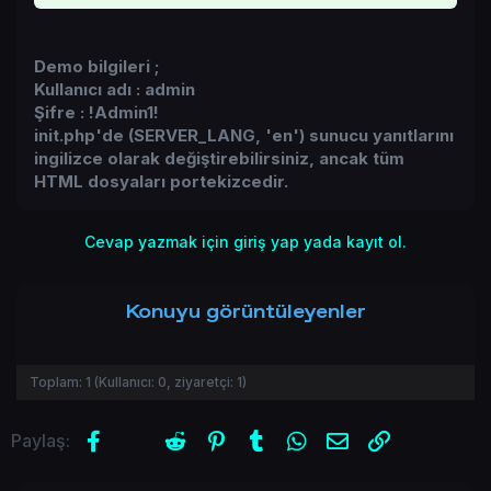
Demo bilgileri ;
Kullanıcı adı : admin
Şifre : !Admin1!
init.php'de (SERVER_LANG, 'en') sunucu yanıtlarını
ingilizce olarak değiştirebilirsiniz, ancak tüm
HTML dosyaları portekizcedir.
Cevap yazmak için giriş yap yada kayıt ol.
Konuyu görüntüleyenler
Toplam:
1
(Kullanıcı:
0
, ziyaretçi:
1
)
Facebook
X (Twitter)
Reddit
Pinterest
Tumblr
WhatsApp
E-posta
Link
Paylaş: