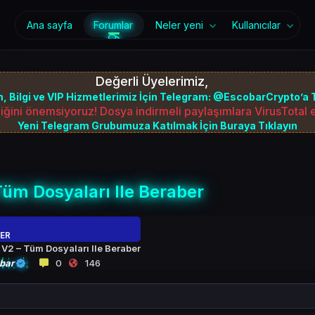
Ana sayfa
Forumlar
Neler yeni
Kullanıcılar
Değerli Üyelerimiz,
, Bilgi ve VIP Hizmetlerimiz İçin Telegram: @EscobarCrypto’a T
iğini önemsiyoruz! Dosya indirmeli paylaşımlara VirusTotal
Yeni Telegram Grubumuza Katılmak İçin Buraya Tıklayın
Tüm Dosyaları Ile Beraber
ER
 V2 – Tüm Dosyaları Ile Beraber
bar
0
146