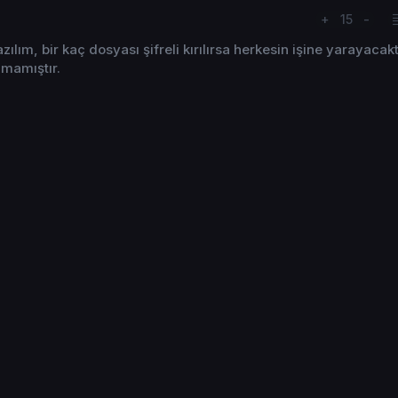
+
15
-
lım, bir kaç dosyası şifreli kırılırsa herkesin işine yarayacak
lmamıştır.