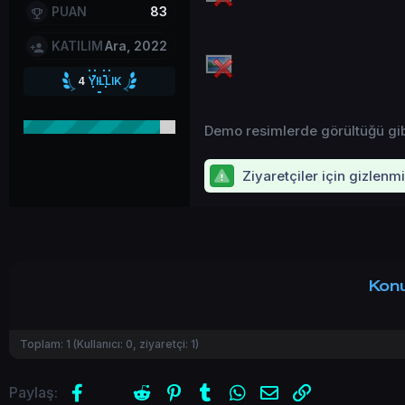
PUAN
83
KATILIM
Ara, 2022
4
YILLIK
4
YILLIK HİZMET
Demo resimlerde görültüğü gib
Ziyaretçiler için gizlenm
Konu
Toplam:
1
(Kullanıcı:
0
, ziyaretçi:
1
)
Facebook
X (Twitter)
Reddit
Pinterest
Tumblr
WhatsApp
E-posta
Link
Paylaş: