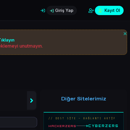
Giriş Yap
Kayıt Ol
ıklayın
 eklemeyi unutmayın.
Diğer Sitelerimiz
// DOST SİTE — BAĞLANTI AKTİF
CYBERZERS
HACKERZERS