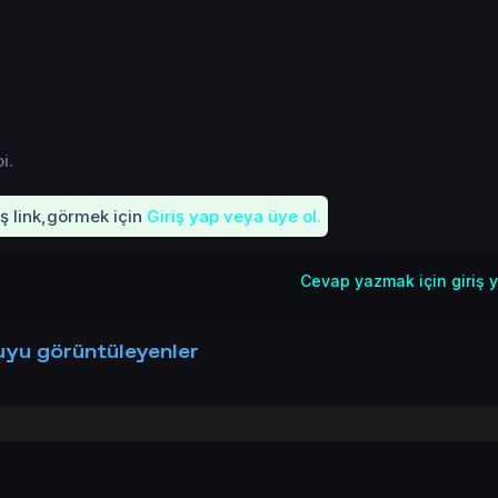
i.
iş link,görmek için
Giriş yap veya üye ol.
Cevap yazmak için giriş y
yu görüntüleyenler