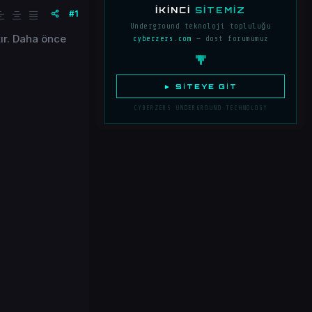
İKINCI
SITEMIZ
#1
Underground teknoloji topluluğu
tır. Daha önce
cyberzers.com
— dost forumumuz
► SITEYE GIT
CYBERZERS UNDERGROUND TECHNOLOGY