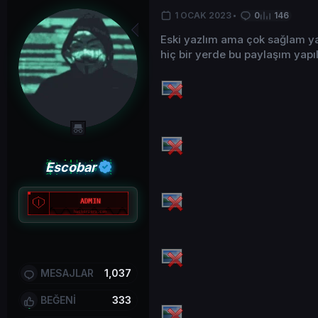
1 OCAK 2023
0
146
Eski yazlım ama çok sağlam yazı
hiç bir yerde bu paylaşım yapı
Escobar
MESAJLAR
1,037
BEĞENİ
333