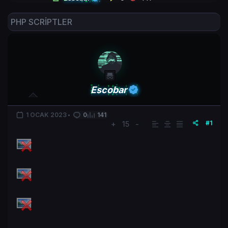
PHP SCRİPTLER
Escobar
1 OCAK 2023
0
141
#1
+
15
-