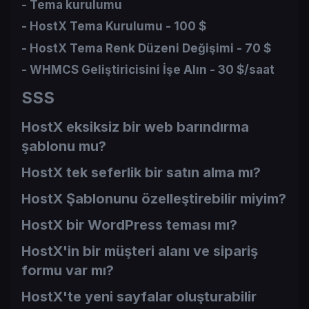
- Tema kurulumu​
- HostX Tema Kurulumu -
100 $
- HostX Tema Renk Düzeni Değişimi -
70 $
- WHMCS Geliştiricisini İşe Alın -
30 $/saat
SSS
HostX eksiksiz bir web barındırma
şablonu mu?
HostX tek seferlik bir satın alma mı?
HostX Şablonunu özelleştirebilir miyim?
HostX bir WordPress teması mı?
HostX'in bir müşteri alanı ve sipariş
formu var mı?
HostX'te yeni sayfalar oluşturabilir