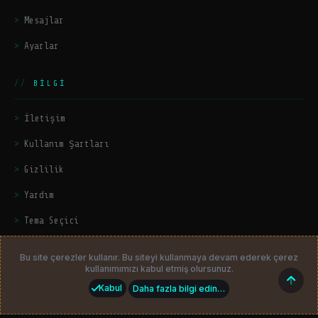
Mesajlar
Ayarlar
BILGI
İletişim
Kullanım Şartları
Gizlilik
Yardım
Tema Seçici
Bu site çerezler kullanır. Bu siteyi kullanmaya devam ederek çerez
kullanımımızı kabul etmiş olursunuz.
© 2026
HackerZers.com
— Tüm hakları saklıdır. | Community platform
Üst
Kabul
Daha fazla bilgi edin…
by
HackerZers