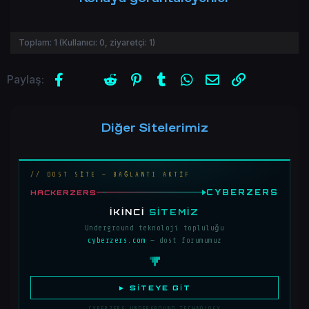
Toplam:
1
(Kullanıcı:
0
, ziyaretçi:
1
)
Facebook
X (Twitter)
Reddit
Pinterest
Tumblr
WhatsApp
E-posta
Link
Paylaş:
Diğer Sitelerimiz
// DOST SİTE — BAĞLANTI AKTİF
CYBERZERS
HACKERZERS
İKINCI
SITEMIZ
Underground teknoloji topluluğu
cyberzers.com
— dost forumumuz
► SITEYE GIT