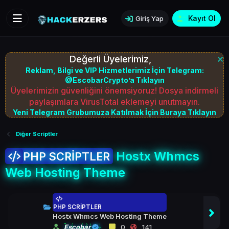
Kayıt Ol
Giriş Yap
Değerli Üyelerimiz,
Reklam, Bilgi ve VIP Hizmetlerimiz İçin Telegram:
@EscobarCrypto’a Tıklayın
Üyelerimizin güvenliğini önemsiyoruz! Dosya indirmeli
paylaşımlara VirusTotal eklemeyi unutmayın.
Yeni Telegram Grubumuza Katılmak İçin Buraya Tıklayın
Diğer Scriptler
Hostx Whmcs
PHP SCRİPTLER
Web Hosting Theme
PHP SCRİPTLER
Hostx Whmcs Web Hosting Theme
Escobar
0
141