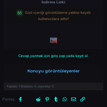
İndirme Linki:
Gizli içeriği görüntüleme yetkisi kayıtlı
kullanıcılara aittir!
Cevap yazmak için giriş yap yada kayıt ol.
Konuyu görüntüleyenler
Toplam:
1
(Kullanıcı:
0
, ziyaretçi:
1
)
Facebook
X (Twitter)
Reddit
Pinterest
Tumblr
WhatsApp
E-posta
Link
Paylaş: