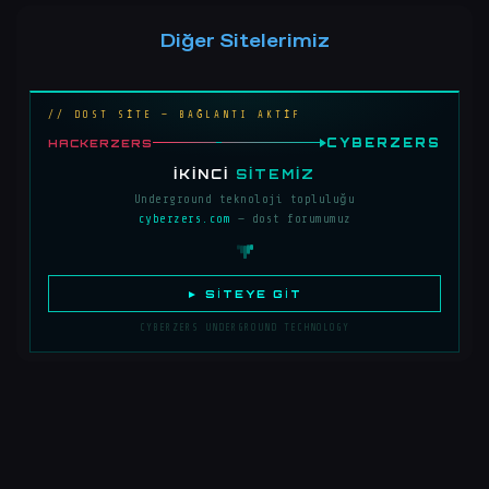
Diğer Sitelerimiz
// DOST SİTE — BAĞLANTI AKTİF
CYBERZERS
HACKERZERS
İKINCI
SITEMIZ
Underground teknoloji topluluğu
cyberzers.com
— dost forumumuz
► SITEYE GIT
CYBERZERS UNDERGROUND TECHNOLOGY