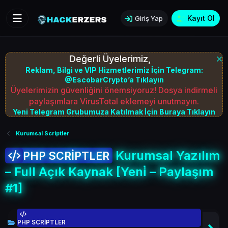
Kayıt Ol
Giriş Yap
Değerli Üyelerimiz,
Reklam, Bilgi ve VIP Hizmetlerimiz İçin Telegram:
@EscobarCrypto’a Tıklayın
Üyelerimizin güvenliğini önemsiyoruz! Dosya indirmeli
paylaşımlara VirusTotal eklemeyi unutmayın.
Yeni Telegram Grubumuza Katılmak İçin Buraya Tıklayın
Kurumsal Scriptler
Kurumsal Yazılım
PHP SCRİPTLER
– Full Açık Kaynak [Yeni̇ – Paylaşım
#1]
PHP SCRİPTLER