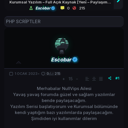
Kurumsal Yazılım – Full Açık Kaynak [Yeni̇ – Paylaşım
#1]
Escobar
0
215
PHP SCRİPTLER
Escobar
1 OCAK 2023
0
215
#1
+
15
-
Merhabalar NullVips Ailesi
Yavaş yavaş forumda güzel ve sağlam yazılımlar
bende paylaşacağım.
Yazılım Serisi başlatıyorum ve Kurumsal bölümünde
kendi yaptığım bazı yazılımlarda paylaşacağım.
Şimdiden iyi kullanımlar dilerim