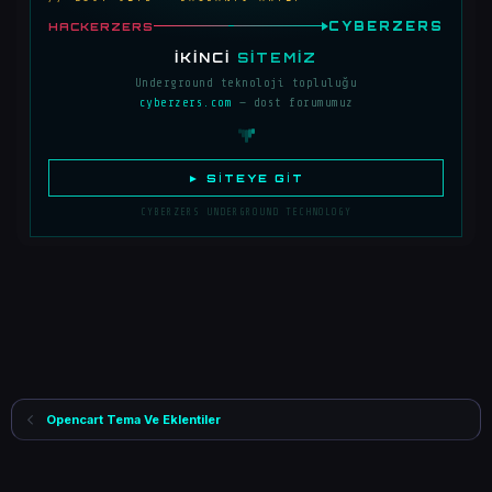
CYBERZERS
HACKERZERS
İKINCI
SITEMIZ
Underground teknoloji topluluğu
cyberzers.com
— dost forumumuz
► SITEYE GIT
CYBERZERS UNDERGROUND TECHNOLOGY
Opencart Tema Ve Eklentiler