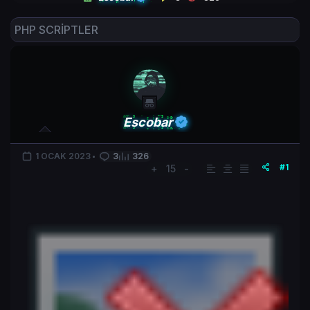
PHP SCRİPTLER
Escobar
1 OCAK 2023
3
326
#1
+
15
-