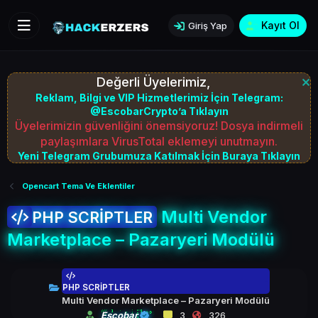
Kayıt Ol
Giriş Yap
Değerli Üyelerimiz,
Reklam, Bilgi ve VIP Hizmetlerimiz İçin Telegram:
@EscobarCrypto’a Tıklayın
Üyelerimizin güvenliğini önemsiyoruz! Dosya indirmeli
paylaşımlara VirusTotal eklemeyi unutmayın.
Yeni Telegram Grubumuza Katılmak İçin Buraya Tıklayın
Opencart Tema Ve Eklentiler
Multi Vendor
PHP SCRİPTLER
Marketplace – Pazaryeri Modülü
PHP SCRİPTLER
Multi Vendor Marketplace – Pazaryeri Modülü
Escobar
3
326