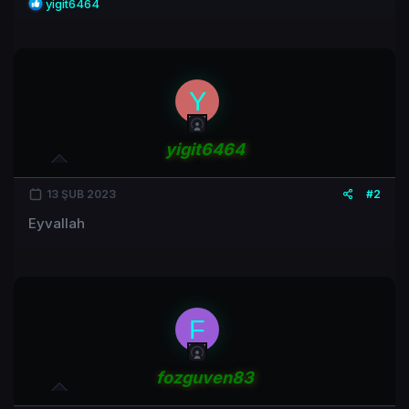
T
yigit6464
e
p
k
i
l
Y
e
r
:
yigit6464
13 ŞUB 2023
#2
Eyvallah
F
fozguven83