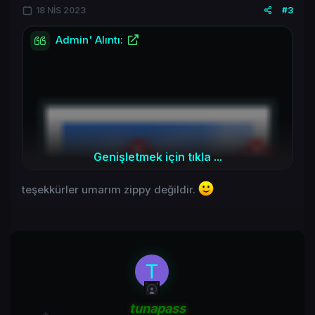
18 NIS 2023
#3
Admin' Alıntı:
Genişletmek için tıkla ...
teşekkürler umarım zippy değildir.
T
tunapass