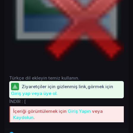
Türkçe dil ekleyin temiz kullanın.
Ziyaretçiler için gizlenmiş link,görmek için
Giriş yap veya üye ol.
İNDİR : [
İçeriği görüntülemek için
Giriş Yapın
veya
Kaydolun
.