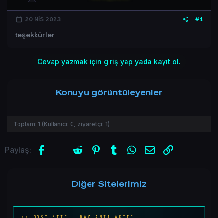
20 NIS 2023
#4
Türkçe dil ekleyin temiz kullanın.
teşekkürler
Ziyaretçiler için gizlenmiş link,görmek için
Giriş yap veya üye ol.
Cevap yazmak için giriş yap yada kayıt ol.
İNDİR : [*** Gizli metin: alıntı yapılamaz. ***
[/REPLY]
Konuyu görüntüleyenler
Toplam:
1
(Kullanıcı:
0
, ziyaretçi:
1
)
Facebook
X (Twitter)
Reddit
Pinterest
Tumblr
WhatsApp
E-posta
Link
Paylaş:
Diğer Sitelerimiz
// DOST SİTE — BAĞLANTI AKTİF