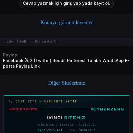
Cevap yazmak için giriş yap yada kayıt ol.
k
i
l
e
r
Konuyu görüntüleyenler
:
Toplam:
1
(Kullanıcı:
0
, ziyaretçi:
1
)
Paylaş:
Facebook
X (Twitter)
Reddit
Pinterest
Tumblr
WhatsApp
E-
posta
Paylaş
Link
Diğer Sitelerimiz
// DOST SİTE — BAĞLANTI AKTİF
CYBERZERS
HACKERZERS
İKINCI
SITEMIZ
Underground teknoloji topluluğu
cyberzers.com
— dost forumumuz