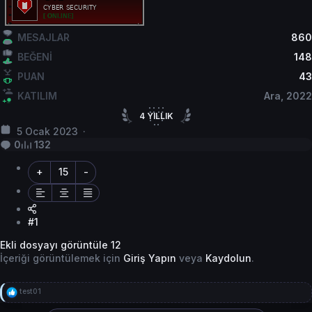
MESAJLAR
860
BEĞENİ
148
PUAN
43
KATILIM
Ara, 2022
4
YILLIK
5 Ocak 2023
4
YILLIK HİZMET
0
132
+
15
-
#1
Ekli dosyayı görüntüle 12
İçeriği görüntülemek için
Giriş Yapın
veya
Kaydolun
.
T
test01
e
p