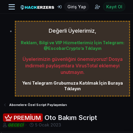
Giriş Yap
Kayıt Ol
Değerli Üyelerimiz,
Reklam, Bilgi ve VIP Hizmetlerimiz İçin Telegram:
@EscobarCrypto’a Tıklayın
Üyelerimizin güvenliğini önemsiyoruz! Dosya
indirmeli paylaşımlara VirusTotal eklemeyi
unutmayın.
Yeni Telegram Grubumuza Katılmak İçin Buraya
Tıklayın
Abonelere Özel Script Paylaşımları
Oto Bakım Script
PREMİUM
K
B
GECECİ
5 Ocak 2023
o
a