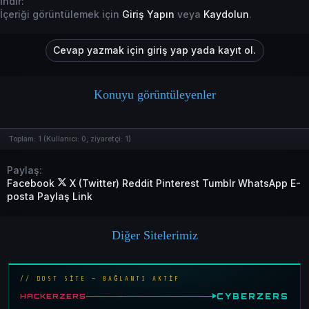
İndir:
İçeriği görüntülemek için
Giriş Yapın
veya
Kaydolun
.
Cevap yazmak için giriş yap yada kayıt ol.
Konuyu görüntüleyenler
Toplam:
1
(Kullanıcı:
0
, ziyaretçi:
1
)
Paylaş:
Facebook
X (Twitter)
Reddit
Pinterest
Tumblr
WhatsApp
E-
posta
Paylaş
Link
Diğer Sitelerimiz
// DOST SİTE — BAĞLANTI AKTİF
CYBERZERS
HACKERZERS