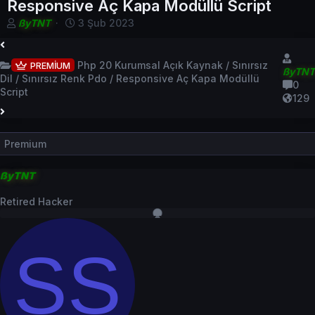
Responsive Aç Kapa Modüllü Script
K
B
ßyTNT
3 Şub 2023
o
a
n
ş
b
l
Php 20 Kurumsal Açık Kaynak / Sınırsız
PREMİUM
ßyTNT
u
a
Dil / Sınırsız Renk Pdo / Responsive Aç Kapa Modüllü
0
y
n
Script
129
u
g
b
ı
a
ç
ş
t
Premium
l
a
a
r
ßyTNT
t
i
a
h
Retired Hacker
n
i
SS