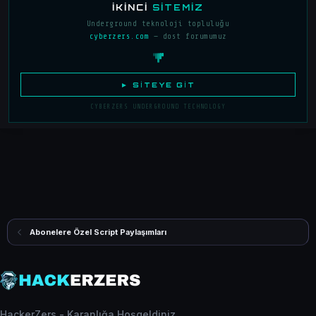
İKINCI
SITEMIZ
Underground teknoloji topluluğu
cyberzers.com
— dost forumumuz
► SITEYE GIT
CYBERZERS UNDERGROUND TECHNOLOGY
Abonelere Özel Script Paylaşımları
HackerZers - Karanlığa Hoşgeldiniz.