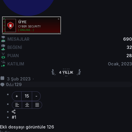
MESAJLAR
690
BEĞENİ
32
PUAN
28
KATILIM
Ocak, 2023
4
YILLIK
3 Şub 2023
4
YILLIK HİZMET
0
129
+
15
-
#1
Ekli dosyayı görüntüle 126