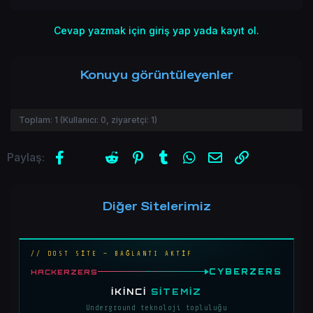
Cevap yazmak için giriş yap yada kayıt ol.
Konuyu görüntüleyenler
Toplam:
1
(Kullanıcı:
0
, ziyaretçi:
1
)
Facebook
X (Twitter)
Reddit
Pinterest
Tumblr
WhatsApp
E-posta
Link
Paylaş:
Diğer Sitelerimiz
// DOST SİTE — BAĞLANTI AKTİF
CYBERZERS
HACKERZERS
İKINCI
SITEMIZ
Underground teknoloji topluluğu