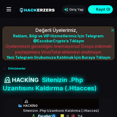
Kayıt Ol
Giriş Yap
Değerli Üyelerimiz,
Reklam, Bilgi ve VIP Hizmetlerimiz İçin Telegram:
@EscobarCrypto’a Tıklayın
Üyelerimizin güvenliğini önemsiyoruz! Dosya indirmeli
paylaşımlara VirusTotal eklemeyi unutmayın.
Yeni Telegram Grubumuza Katılmak İçin Buraya Tıklayın
Dökümanlar
Sitenizin .Php
HACKİNG
Uzantısını Kaldırma (.Htacces)
HACKİNG
Sitenizin .Php Uzantısını Kaldırma (.Htacces)
Escobar
0
114