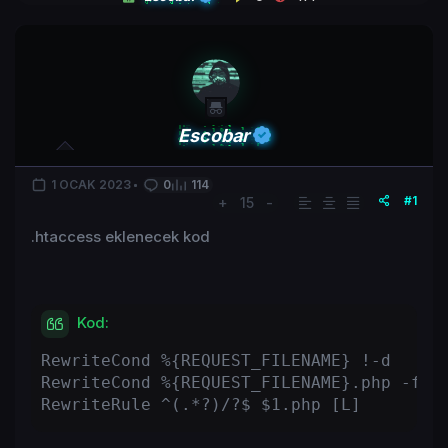
Escobar
1 OCAK 2023
0
114
#1
+
15
-
.htaccess eklenecek kod
Kod:
RewriteCond %{REQUEST_FILENAME} !-d

RewriteCond %{REQUEST_FILENAME}.php -f

RewriteRule ^(.*?)/?$ $1.php [L]