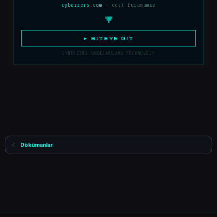
cyberzers.com
— dost forumumuz
► SITEYE GIT
CYBERZERS UNDERGROUND TECHNOLOGY
Dökümanlar