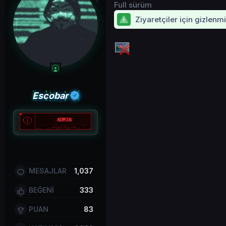
Full sürüm
Ziyaretçiler için gizlenm
Escobar
MESAJLAR
1,037
BEĞENİ
333
PUAN
83