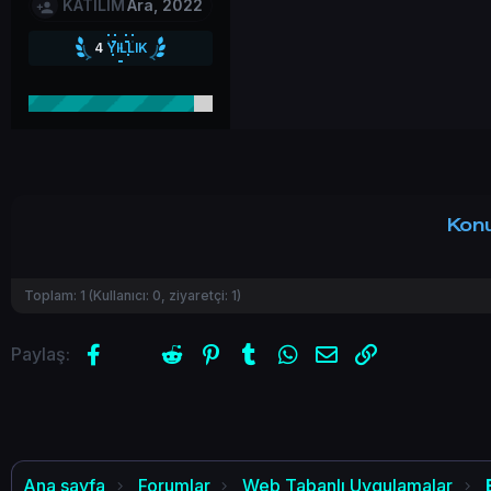
KATILIM
Ara, 2022
4
YILLIK
4
YILLIK HİZMET
Konu
Toplam:
1
(Kullanıcı:
0
, ziyaretçi:
1
)
Facebook
X (Twitter)
Reddit
Pinterest
Tumblr
WhatsApp
E-posta
Link
Paylaş:
Ana sayfa
Forumlar
Web Tabanlı Uygulamalar