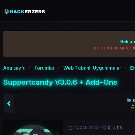
Reklam
Üyelerimizin güvenl
Ana sayfa
Forumlar
Web Tabanlı Uygulamalar
E
Supportcandy V3.0.6 + Add-Ons
S
1 OCAK 2023
0
113