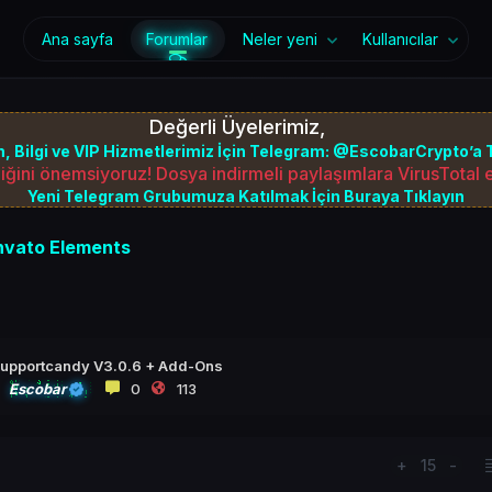
Ana sayfa
Forumlar
Neler yeni
Kullanıcılar
Değerli Üyelerimiz,
, Bilgi ve VIP Hizmetlerimiz İçin Telegram: @EscobarCrypto’a T
iğini önemsiyoruz! Dosya indirmeli paylaşımlara VirusTotal
Yeni Telegram Grubumuza Katılmak İçin Buraya Tıklayın
nvato Elements
upportcandy V3.0.6 + Add-Ons
Escobar
0
113
+
15
-