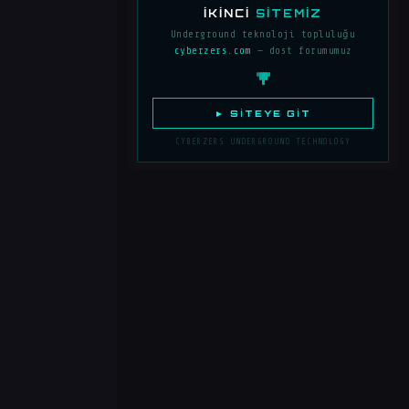
İKINCI
SITEMIZ
Underground teknoloji topluluğu
cyberzers.com
— dost forumumuz
► SITEYE GIT
CYBERZERS UNDERGROUND TECHNOLOGY