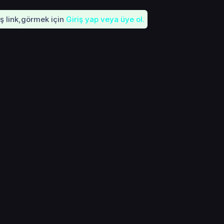
iş link,görmek için
Giriş yap veya üye ol.