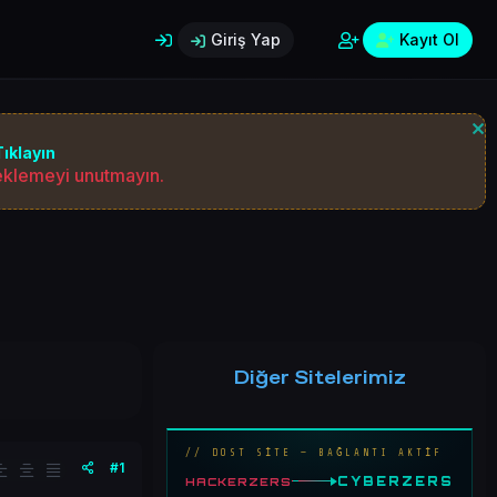
Giriş Yap
Kayıt Ol
ıklayın
 eklemeyi unutmayın.
Diğer Sitelerimiz
// DOST SİTE — BAĞLANTI AKTİF
#1
CYBERZERS
HACKERZERS