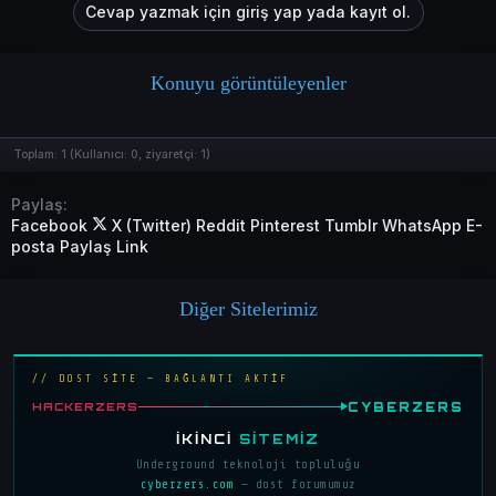
Cevap yazmak için giriş yap yada kayıt ol.
k
i
l
e
r
Konuyu görüntüleyenler
:
Toplam:
1
(Kullanıcı:
0
, ziyaretçi:
1
)
Paylaş:
Facebook
X (Twitter)
Reddit
Pinterest
Tumblr
WhatsApp
E-
posta
Paylaş
Link
Diğer Sitelerimiz
// DOST SİTE — BAĞLANTI AKTİF
CYBERZERS
HACKERZERS
İKINCI
SITEMIZ
Underground teknoloji topluluğu
cyberzers.com
— dost forumumuz