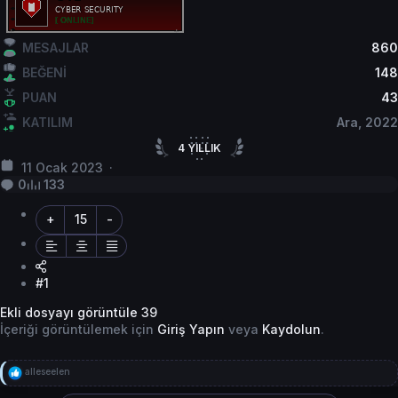
MESAJLAR
860
BEĞENİ
148
PUAN
43
KATILIM
Ara, 2022
4
YILLIK
11 Ocak 2023
4
YILLIK HİZMET
0
133
+
15
-
#1
Ekli dosyayı görüntüle 39
İçeriği görüntülemek için
Giriş Yapın
veya
Kaydolun
.
T
alleseelen
e
p