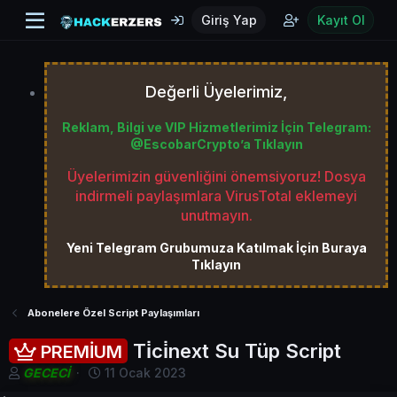
Giriş Yap
Kayıt Ol
Değerli Üyelerimiz,
Reklam, Bilgi ve VIP Hizmetlerimiz İçin Telegram:
@EscobarCrypto’a Tıklayın
Üyelerimizin güvenliğini önemsiyoruz! Dosya
indirmeli paylaşımlara VirusTotal eklemeyi
unutmayın.
Yeni Telegram Grubumuza Katılmak İçin Buraya
Tıklayın
Abonelere Özel Script Paylaşımları
Ti̇ci̇next Su Tüp Script
PREMİUM
K
B
GECECİ
11 Ocak 2023
o
a