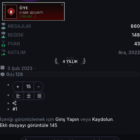
MESAJLAR
860
BEĞENİ
148
PUAN
43
KATILIM
Ara, 2022
4
YILLIK
3 Şub 2023
4
YILLIK HİZMET
0
128
+
15
-
#1
İçeriği görüntülemek için
Giriş Yapın
veya
Kaydolun
.
Ekli dosyayı görüntüle 145