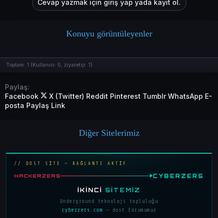
Cevap yazmak için giriş yap yada kayıt ol.
Konuyu görüntüleyenler
Toplam:
1
(Kullanıcı:
0
, ziyaretçi:
1
)
Paylaş:
Facebook
X (Twitter)
Reddit
Pinterest
Tumblr
WhatsApp
E-
posta
Paylaş
Link
Diğer Sitelerimiz
// DOST SİTE — BAĞLANTI AKTİF
CYBERZERS
HACKERZERS
İKINCI
SITEMIZ
Underground teknoloji topluluğu
cyberzers.com
— dost forumumuz