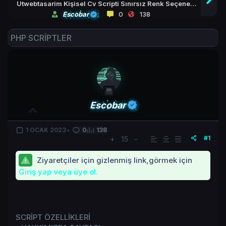
Utwebtasarim Kişisel Cv Scripti Sınırsız Renk Seçeneği
Aç Kapa Modüllü
Escobar
0
138
PHP SCRİPTLER
Escobar
1 OCAK 2023
0
138
#1
+
15
-
Ziyaretçiler için gizlenmiş link,görmek için
Giriş yap veya üye ol.
SCRİPT ÖZELLİKLERİ