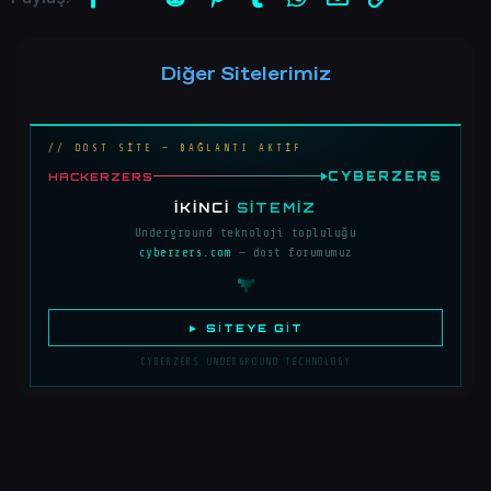
Diğer Sitelerimiz
// DOST SİTE — BAĞLANTI AKTİF
CYBERZERS
HACKERZERS
İKINCI
SITEMIZ
Underground teknoloji topluluğu
cyberzers.com
— dost forumumuz
► SITEYE GIT
CYBERZERS UNDERGROUND TECHNOLOGY