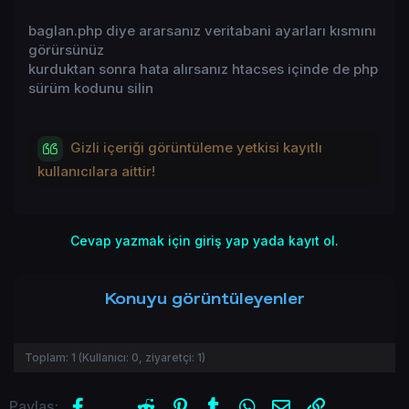
baglan.php diye ararsanız veritabani ayarları kısmını
görürsünüz
kurduktan sonra hata alırsanız htacses içinde de php
sürüm kodunu silin
Gizli içeriği görüntüleme yetkisi kayıtlı
kullanıcılara aittir!
Cevap yazmak için giriş yap yada kayıt ol.
Konuyu görüntüleyenler
Toplam:
1
(Kullanıcı:
0
, ziyaretçi:
1
)
Facebook
X (Twitter)
Reddit
Pinterest
Tumblr
WhatsApp
E-posta
Link
Paylaş: