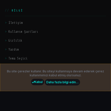
BILGI
İletişim
Kullanım Şartları
Gizlilik
Yardım
Tema Seçici
© 2026
HackerZers.com
— Tüm hakları saklıdır. | Community platform
by
HackerZers
Bu site çerezler kullanır. Bu siteyi kullanmaya devam ederek çerez
kullanımımızı kabul etmiş olursunuz.
Kabul
Daha fazla bilgi edin…