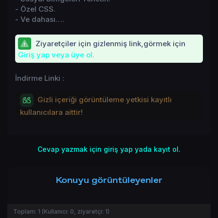
- Özel CSS.
- Ve dahası….
Ziyaretçiler için gizlenmiş link,görmek için
Giriş yap veya üye ol.
İndirme Linki :
Gizli içeriği görüntüleme yetkisi kayıtlı
kullanıcılara aittir!
Cevap yazmak için giriş yap yada kayıt ol.
Konuyu görüntüleyenler
Toplam:
1
(Kullanıcı:
0
, ziyaretçi:
1
)