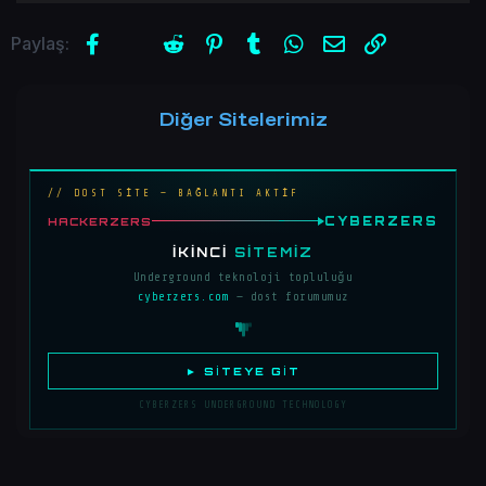
Facebook
X (Twitter)
Reddit
Pinterest
Tumblr
WhatsApp
E-posta
Link
Paylaş:
Diğer Sitelerimiz
// DOST SİTE — BAĞLANTI AKTİF
CYBERZERS
HACKERZERS
İKINCI
SITEMIZ
Underground teknoloji topluluğu
cyberzers.com
— dost forumumuz
► SITEYE GIT
CYBERZERS UNDERGROUND TECHNOLOGY