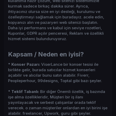
kullanıma hazır çözüm, web sitenizi sistemimizle
kurmak sadece birkaç dakika sürer. Ayrıca,
ihtiyacınız olursa size en iyi desteği, kurulumu ve
özelleştirmeyi sağlamak için buradayız. acele edin,
kopyanızı alın ve pazaryeri web sitenizi başlatın.
Daha iyi performans ve kabul için seviye rozetleri,
Kuponlar, GDPR açılır penceresi, Reklam ve özellikli
hizmet sistemi bulunduruyoruz.
Kapsam / Neden en iyisi?​
* Konser Pazarı:
ViserLance bir konser tesisi ile
birlikte gelir, burada satıcılar hizmet konserleri
açabilir ve alıcılar bunu satın alabilir. Fiverr,
Peopleperhour, 99designs, Toptal gibi bazı şeyler.
* Teklif Tabanlı:
Bir diğer Önemli özellik, iş bazında
işe alma özellikleridir, Müşteri bir iş ilanı
yayınlayacak ve serbest çalışanlar orada teklif
verecek. o zaman müşteriler onlardan en iyi birini işe
alabilir. freelancer, Upwork, guru gibi şeyler.