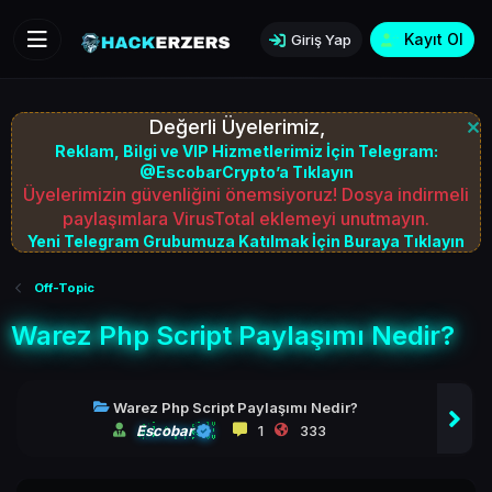
Kayıt Ol
Giriş Yap
Değerli Üyelerimiz,
Reklam, Bilgi ve VIP Hizmetlerimiz İçin Telegram:
@EscobarCrypto’a Tıklayın
Üyelerimizin güvenliğini önemsiyoruz! Dosya indirmeli
paylaşımlara VirusTotal eklemeyi unutmayın.
Yeni Telegram Grubumuza Katılmak İçin Buraya Tıklayın
Off-Topic
Warez Php Script Paylaşımı Nedir?
Warez Php Script Paylaşımı Nedir?
Escobar
1
333