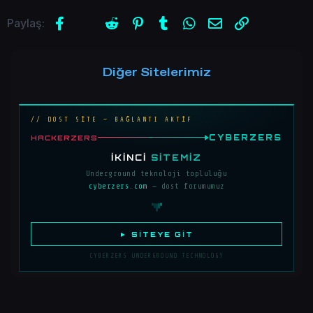
Facebook
X (Twitter)
Reddit
Pinterest
Tumblr
WhatsApp
E-posta
Link
Paylaş:
Diğer Sitelerimiz
// DOST SİTE — BAĞLANTI AKTİF
CYBERZERS
HACKERZERS
İKINCI
SITEMIZ
Underground teknoloji topluluğu
cyberzers.com
— dost forumumuz
► SITEYE GIT
CYBERZERS UNDERGROUND TECHNOLOGY