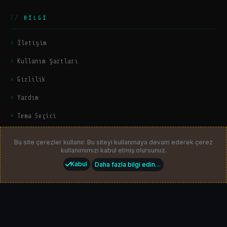
BILGI
İletişim
Kullanım Şartları
Gizlilik
Yardım
Tema Seçici
Bu site çerezler kullanır. Bu siteyi kullanmaya devam ederek çerez
kullanımımızı kabul etmiş olursunuz.
© 2026
HackerZers.com
— Tüm hakları saklıdır. | Community platform
Kabul
Daha fazla bilgi edin…
by
HackerZers