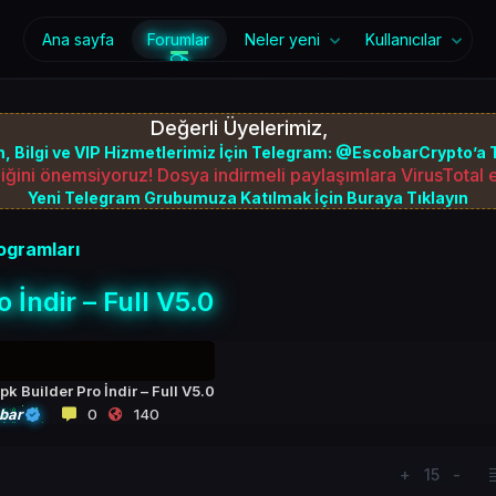
Ana sayfa
Forumlar
Neler yeni
Kullanıcılar
Değerli Üyelerimiz,
, Bilgi ve VIP Hizmetlerimiz İçin Telegram: @EscobarCrypto’a T
iğini önemsiyoruz! Dosya indirmeli paylaşımlara VirusTotal
Yeni Telegram Grubumuza Katılmak İçin Buraya Tıklayın
ogramları
 İndir – Full V5.0
k Builder Pro İndir – Full V5.0
bar
0
140
+
15
-