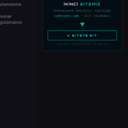
gulamasına
İKINCI
SITEMIZ
Underground teknoloji topluluğu
 sunar
cyberzers.com
— dost forumumuz
ygulamanızı
► SITEYE GIT
CYBERZERS UNDERGROUND TECHNOLOGY