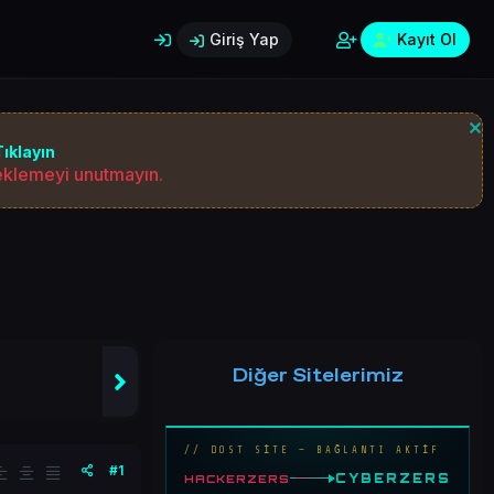
Giriş Yap
Kayıt Ol
ıklayın
 eklemeyi unutmayın.
Diğer Sitelerimiz
// DOST SİTE — BAĞLANTI AKTİF
#1
CYBERZERS
HACKERZERS