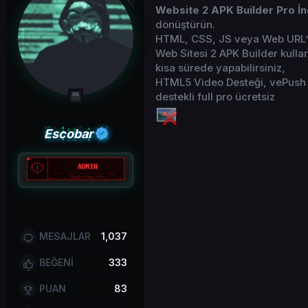
Website 2 APK Builder Pro İnd
dönüştürün.
HTML, CSS, JS veya Web URL’ni
Web Sitesi 2 APK Builder kull
kısa sürede yapabilirsiniz,
HTML5 Video Desteği, vePush 
destekli full pro ücretsiz
Escobar
MESAJLAR
1,037
BEĞENİ
333
PUAN
83