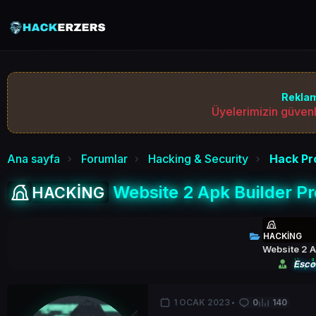
Reklam
Üyelerimizin güvenl
Ana sayfa
Forumlar
Hacking & Security
Hack Pr
Website 2 Apk Builder Pro
HACKİNG
HACKİNG
Website 2 Ap
Esco
1 OCAK 2023
0
140