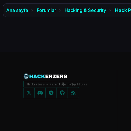
Ana sayfa
Forumlar
Hacking & Security
Hack P
HackerZers - Karanlığa Hoşgeldiniz.