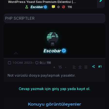
WordPress Yoast Seo Premium Eklentisi (
Güncellenebilir )
Escobar
0
116
PHP SCRİPTLER
Escobar
1 OCAK 2023
0
116
#1
+
15
-
Not vürüslü dosya paylaşmak yasaktır.
Cevap yazmak için giriş yap yada kayıt ol.
Konuyu görüntüleyenler