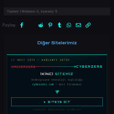
Toplam:
1
(Kullanıcı:
0
, ziyaretçi:
1
)
Facebook
X (Twitter)
Reddit
Pinterest
Tumblr
WhatsApp
E-posta
Link
Paylaş:
Diğer Sitelerimiz
// DOST SİTE — BAĞLANTI AKTİF
CYBERZERS
HACKERZERS
İKINCI
SITEMIZ
Underground teknoloji topluluğu
cyberzers.com
— dost forumumuz
► SITEYE GIT
CYBERZERS UNDERGROUND TECHNOLOGY