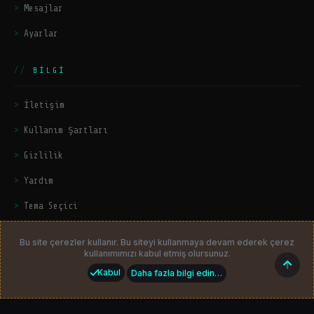
Mesajlar
Ayarlar
BILGI
İletişim
Kullanım Şartları
Gizlilik
Yardım
Tema Seçici
Bu site çerezler kullanır. Bu siteyi kullanmaya devam ederek çerez
kullanımımızı kabul etmiş olursunuz.
© 2026
HackerZers.com
— Tüm hakları saklıdır. | Community platform
Üst
Kabul
Daha fazla bilgi edin…
by
HackerZers