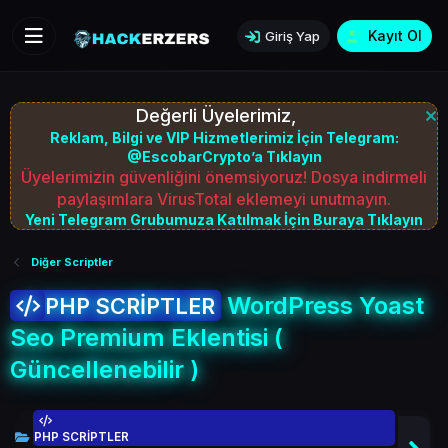
Kayıt Ol
Giriş Yap
Değerli Üyelerimiz,
Reklam, Bilgi ve VIP Hizmetlerimiz İçin Telegram:
@EscobarCrypto’a Tıklayın
Üyelerimizin güvenliğini önemsiyoruz! Dosya indirmeli
paylaşımlara VirusTotal eklemeyi unutmayın.
Yeni Telegram Grubumuza Katılmak İçin Buraya Tıklayın
Diğer Scriptler
WordPress Yoast
PHP SCRİPTLER
Seo Premium Eklentisi (
Güncellenebilir )
PHP SCRİPTLER