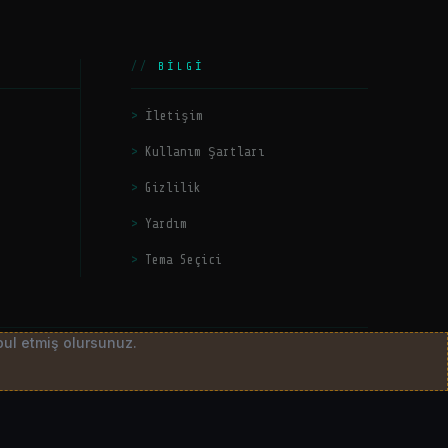
BILGI
İletişim
Kullanım Şartları
Gizlilik
Yardım
Tema Seçici
bul etmiş olursunuz.