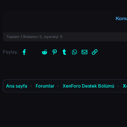
Konu
Toplam:
1
(Kullanıcı:
0
, ziyaretçi:
1
)
Facebook
X (Twitter)
Reddit
Pinterest
Tumblr
WhatsApp
E-posta
Link
Paylaş:
Ana sayfa
Forumlar
XenForo Destek Bölümü
X