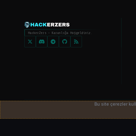
HackerZers - Karanlığa Hoşgeldiniz.
Bu site çerezler ku
© 2026
HackerZers.com
— Tüm hakları saklıdır. | Community p