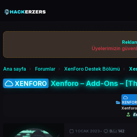
Reklam
Üyelerimizin güvenl
Ana sayfa
Forumlar
XenForo Destek Bölümü
Xen
Xenforo – Add-Ons – [Th
XENFORO
XENFO
Xenforo
E
1 OCAK 2023
0
142