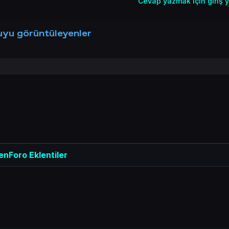
Cevap yazmak için giriş y
yu görüntüleyenler
enForo Eklentiler