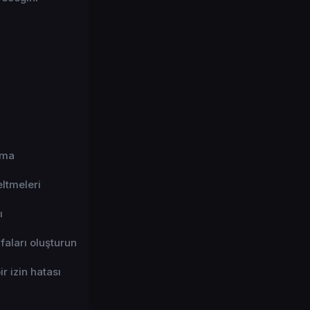
ılma
eltmeleri
ı
faları oluşturun
r izin hatası