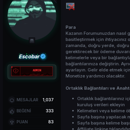
Para
Kazanın Forumunuzdan nasıl ge
basitleştirmek için ihtiyacınız 
zamanda, doğru yerde, doğru k
gerektirecek bir ödeme duvarı k
Escobar
kelimelerle veya bir bağlantıy
bağlantılarınıza değiştirin. A
ayarlayın. Gelir elde etmek i
Monetize yardımcı olacaktır.
Ortaklık Bağlantıları ve Anaht
Ortaklık bağlantılarınız 
MESAJLAR
1,037
kuruluş verileri ekleyin
Kelimeleri veya kelime öb
BEĞENİ
333
Sayfa başına yapılacak 
PUAN
83
Sayfa başına kelime baş
Affiliate linkine tıklandı