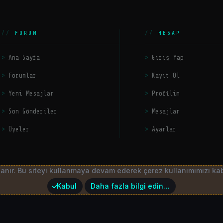
FORUM
HESAP
Ana Sayfa
Giriş Yap
Forumlar
Kayıt Ol
Yeni Mesajlar
Profilim
Son Gönderiler
Mesajlar
Üyeler
Ayarlar
llanır. Bu siteyi kullanmaya devam ederek çerez kullanımımızı ka
latform by
HackerZers
Kabul
Daha fazla bilgi edin…