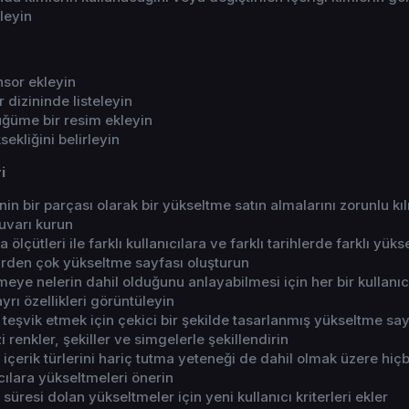
rleyin
nsor ekleyin
 dizininde listeleyin
üğüme bir resim ekleyin
ekliğini belirleyin
i
inin bir parçası olarak bir yükseltme satın almalarını zorunlu k
uvarı kurun
a ölçütleri ile farklı kullanıcılara ve farklı tarihlerde farklı yüks
irden çok yükseltme sayfası oluşturun
tmeye nelerin dahil olduğunu anlayabilmesi için her bir kullanıc
rı özellikleri görüntüleyin
a teşvik etmek için çekici bir şekilde tasarlanmış yükseltme say
i renkler, şekiller ve simgelerle şekillendirin
ya içerik türlerini hariç tutma yeteneği de dahil olmak üzere hiçbi
cılara yükseltmeleri önerin
süresi dolan yükseltmeler için yeni kullanıcı kriterleri ekler