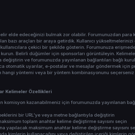
lir elde edeceğinizi bulmak zor olabilir. Forumunuzdan para
olan bazı araçları bir araya getirdik. Kullanıcı yükseltmelerinizi
ullanıcılara çekici bir şekilde gösterin. Forumunuza erişmed
urun. Belirli düğümler için sponsorları görüntüleyin. Kelimeler
la değiştirin ve forumunuzda yayınlanan bağlantıları bağlı kuru
yrıca otomatik uyarılar, e-postalar ve mesajlar göndermek için 
çin hangi yöntemi veya bir yöntem kombinasyonunu seçerseniz 
ar Kelimeler Özellikleri
için komisyon kazanabilmeniz için forumunuzda yayınlanan bağl
eklerini bir URL'ye veya metne bağlantıyla değiştirin
maksimum toplam anahtar kelime değiştirme sayısını seçin
ına yapılacak maksimum anahtar kelime değiştirme sayısını s
ğında kimlerin kullanacağını veya değiştirilen içeriği kimlerin g