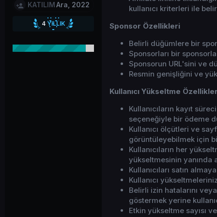
KATILIM
Ara, 2022
kullanıcı kriterleri ile beli
4
YILLIK
Sponsor Özellikleri
4
YILLIK HİZMET
Belirli düğümlere bir spo
Sponsorları bir sponsorlar
Sponsorun URL'sini ve d
Resmin genişliğini ve yüks
Kullanıcı Yükseltme Özellikler
Kullanıcıların kayıt sürec
seçeneğiyle bir ödeme d
Kullanıcı ölçütleri ve sayf
görüntüleyebilmek için b
Kullanıcıların her yüksel
yükseltmesinin yanında ay
Kullanıcıları satın almay
Kullanıcı yükseltmeleriniz
Belirli izin hatalarını ve
göstermek yerine kullanı
Etkin yükseltme sayısı ve 