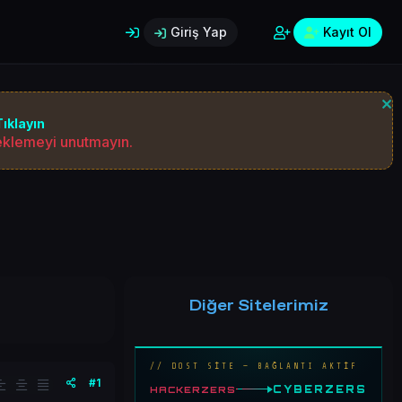
Giriş Yap
Kayıt Ol
ıklayın
 eklemeyi unutmayın.
Diğer Sitelerimiz
// DOST SİTE — BAĞLANTI AKTİF
#1
CYBERZERS
HACKERZERS