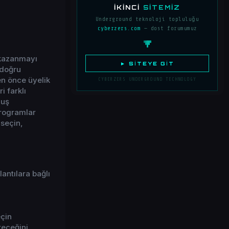
İKINCI
SITEMIZ
Underground teknoloji topluluğu
cyberzers.com
— dost forumumuz
 kazanmayı
► SITEYE GIT
 doğru
en önce üyelik
CYBERZERS UNDERGROUND TECHNOLOGY
i farklı
luş
programlar
seçin,
antılara bağlı
eçin
öreceğini