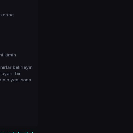
üzerine
mi kimin
nırlar belirleyin
 uyarı, bir
rinin yeni sona