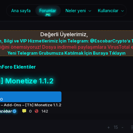
Ana sayfa
Forumlar
Neler yeni
Kullanıcılar
Değerli Üyelerimiz,
, Bilgi ve VIP Hizmetlerimiz İçin Telegram: @EscobarCrypto’a T
iğini önemsiyoruz! Dosya indirmeli paylaşımlara VirusTotal
Yeni Telegram Grubumuza Katılmak İçin Buraya Tıklayın
Foro Eklentiler
] Monetize 1.1.2
RO
 – Add-Ons – [Th] Monetize 1.1.2
scobar
0
142
+
15
-