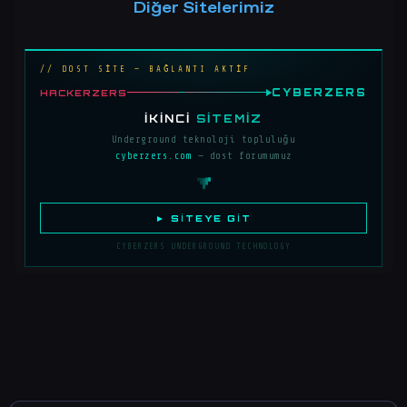
Diğer Sitelerimiz
// DOST SİTE — BAĞLANTI AKTİF
CYBERZERS
HACKERZERS
İKINCI
SITEMIZ
Underground teknoloji topluluğu
cyberzers.com
— dost forumumuz
► SITEYE GIT
CYBERZERS UNDERGROUND TECHNOLOGY