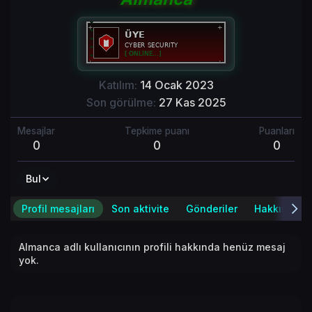
Katılım
14 Ocak 2023
Son görülme
27 Kas 2025
Mesajlar
Tepkime puanı
Puanları
0
0
0
Bul
Profil mesajları
Son aktivite
Gönderiler
Hakkında
Almanca adlı kullanıcının profili hakkında henüz mesaj
yok.