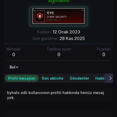
Katılım
12 Ocak 2023
Son görülme
28 Kas 2025
Mesajlar
Tepkime puanı
Puanları
0
0
0
Bul
Profil mesajları
Son aktivite
Gönderiler
Hakkında
byhalo adlı kullanıcının profili hakkında henüz mesaj
yok.