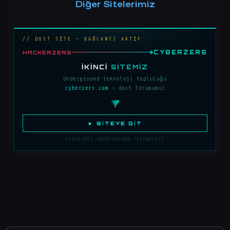
Diğer Sitelerimiz
// DOST SİTE — BAĞLANTI AKTİF
CYBERZERS
HACKERZERS
İKINCI
SITEMIZ
Underground teknoloji topluluğu
cyberzers.com
— dost forumumuz
► SITEYE GIT
CYBERZERS UNDERGROUND TECHNOLOGY