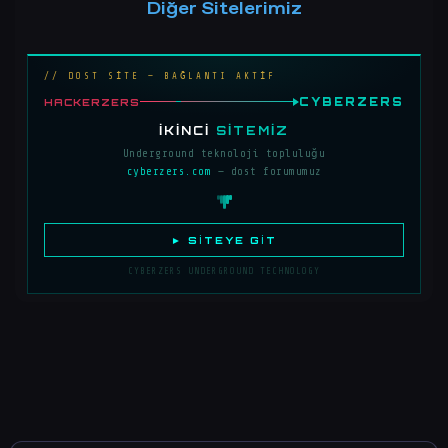
Diğer Sitelerimiz
// DOST SİTE — BAĞLANTI AKTİF
CYBERZERS
HACKERZERS
İKINCI
SITEMIZ
Underground teknoloji topluluğu
cyberzers.com
— dost forumumuz
► SITEYE GIT
CYBERZERS UNDERGROUND TECHNOLOGY