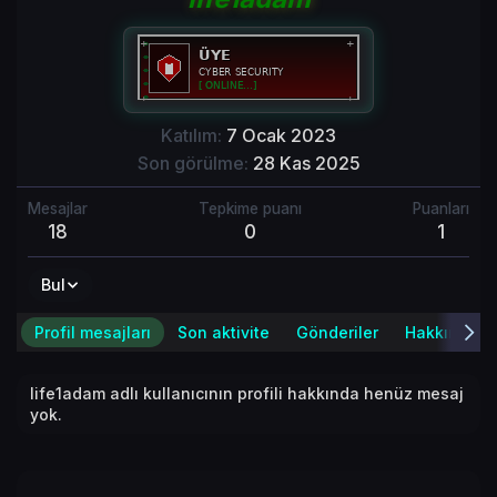
Katılım
7 Ocak 2023
Son görülme
28 Kas 2025
Mesajlar
Tepkime puanı
Puanları
18
0
1
Bul
Profil mesajları
Son aktivite
Gönderiler
Hakkında
life1adam adlı kullanıcının profili hakkında henüz mesaj
yok.