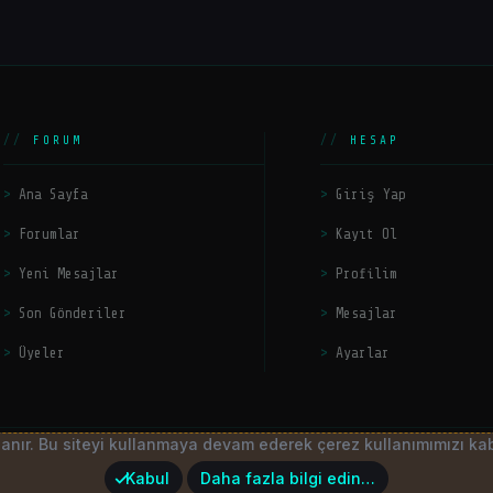
FORUM
HESAP
Ana Sayfa
Giriş Yap
Forumlar
Kayıt Ol
Yeni Mesajlar
Profilim
Son Gönderiler
Mesajlar
Üyeler
Ayarlar
llanır. Bu siteyi kullanmaya devam ederek çerez kullanımımızı ka
latform by
HackerZers
Kabul
Daha fazla bilgi edin…