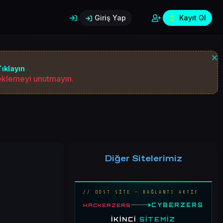
Giriş Yap
Kayıt Ol
ıklayın
 eklemeyi unutmayın.
Diğer Sitelerimiz
// DOST SİTE — BAĞLANTI AKTİF
CYBERZERS
HACKERZERS
İKINCI
SITEMIZ