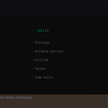
BILGI
İletişim
Kullanım Şartları
Gizlilik
Yardım
Tema Seçici
bul etmiş olursunuz.