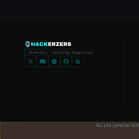
HackerZers - Karanlığa Hoşgeldiniz.
Bu site çerezler ku
© 2026
HackerZers.com
— Tüm hakları saklıdır. | Community p