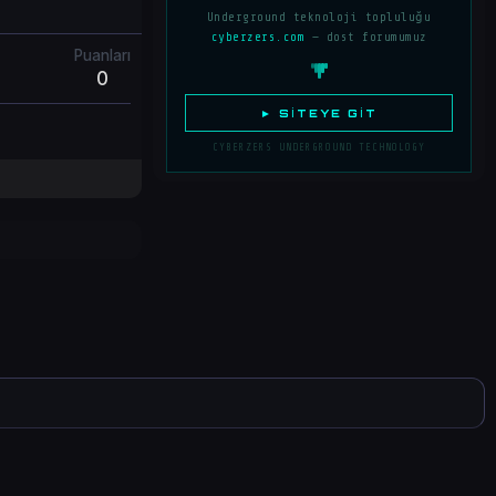
Underground teknoloji topluluğu
cyberzers.com
— dost forumumuz
Puanları
0
► SITEYE GIT
CYBERZERS UNDERGROUND TECHNOLOGY