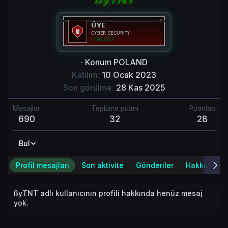
·
Konum
POLAND
Katılım
10 Ocak 2023
Son görülme
28 Kas 2025
Mesajlar
Tepkime puanı
Puanları
690
32
28
Bul
Profil mesajları
Son aktivite
Gönderiler
Hakkında
ßyTNT adlı kullanıcının profili hakkında henüz mesaj
yok.