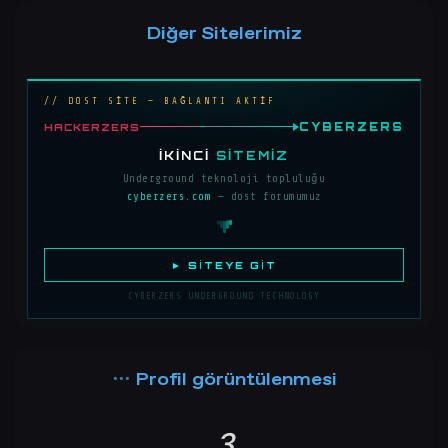
Diğer Sitelerimiz
// DOST SİTE — BAĞLANTI AKTİF
CYBERZERS
HACKERZERS
İKINCI
SITEMIZ
Underground teknoloji topluluğu
cyberzers.com
— dost forumumuz
► SITEYE GIT
CYBERZERS UNDERGROUND TECHNOLOGY
Profil görüntülenmesi
3