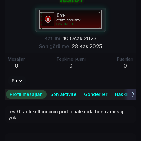
Katılım
10 Ocak 2023
Son görülme
28 Kas 2025
Mesajlar
Tepkime puanı
Puanları
0
0
0
Bul
Profil mesajları
Son aktivite
Gönderiler
Hakkında
test01 adlı kullanıcının profili hakkında henüz mesaj
yok.