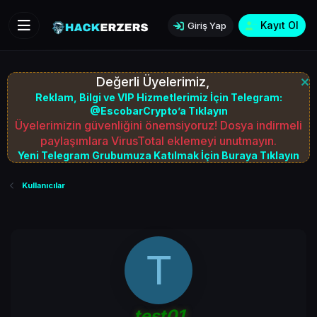
Kayıt Ol
Giriş Yap
Değerli Üyelerimiz,
Reklam, Bilgi ve VIP Hizmetlerimiz İçin Telegram:
@EscobarCrypto’a Tıklayın
Üyelerimizin güvenliğini önemsiyoruz! Dosya indirmeli
paylaşımlara VirusTotal eklemeyi unutmayın.
Yeni Telegram Grubumuza Katılmak İçin Buraya Tıklayın
Kullanıcılar
T
test01