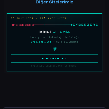
Diğer Sitelerimiz
// DOST SİTE — BAĞLANTI AKTİF
CYBERZERS
HACKERZERS
İKINCI
SITEMIZ
Underground teknoloji topluluğu
cyberzers.com
— dost forumumuz
► SITEYE GIT
CYBERZERS UNDERGROUND TECHNOLOGY