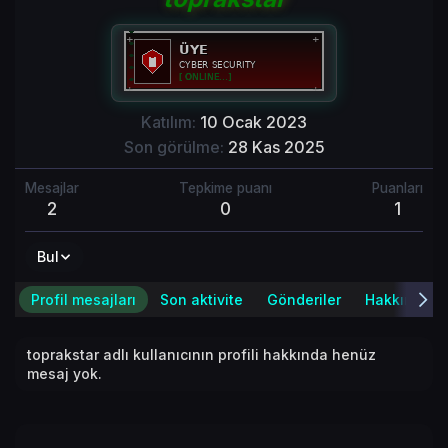
Katılım
10 Ocak 2023
Son görülme
28 Kas 2025
Mesajlar
Tepkime puanı
Puanları
2
0
1
Bul
Profil mesajları
Son aktivite
Gönderiler
Hakkında
toprakstar adlı kullanıcının profili hakkında henüz
mesaj yok.