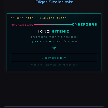
Diğer Sitelerimiz
// DOST SİTE — BAĞLANTI AKTİF
CYBERZERS
HACKERZERS
İKINCI
SITEMIZ
Underground teknoloji topluluğu
cyberzers.com
— dost forumumuz
► SITEYE GIT
CYBERZERS UNDERGROUND TECHNOLOGY