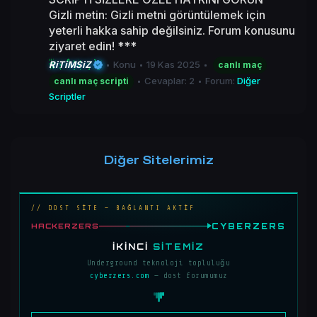
Gizli metin: Gizli metni görüntülemek için
yeterli hakka sahip değilsiniz. Forum konusunu
ziyaret edin! ***
RiTiMSiZ
Konu
19 Kas 2025
canlı
maç
Cevaplar: 2
Forum:
Diğer
canlı
maç
scripti
Scriptler
Diğer Sitelerimiz
// DOST SİTE — BAĞLANTI AKTİF
CYBERZERS
HACKERZERS
İKINCI
SITEMIZ
Underground teknoloji topluluğu
cyberzers.com
— dost forumumuz