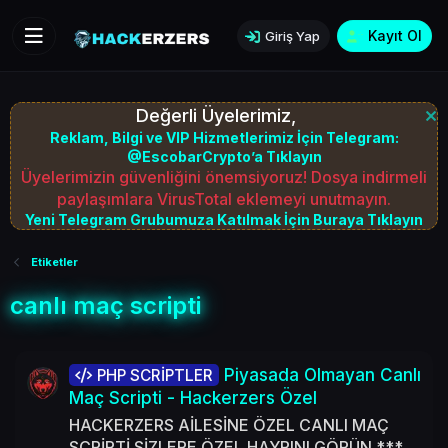
Kayıt Ol
Giriş Yap
Değerli Üyelerimiz,
Reklam, Bilgi ve VIP Hizmetlerimiz İçin Telegram:
@EscobarCrypto’a Tıklayın
Üyelerimizin güvenliğini önemsiyoruz! Dosya indirmeli
paylaşımlara VirusTotal eklemeyi unutmayın.
Yeni Telegram Grubumuza Katılmak İçin Buraya Tıklayın
Etiketler
canlı maç scripti
Piyasada Olmayan Canlı
PHP SCRİPTLER
Maç Scripti - Hackerzers Özel
HACKERZERS AİLESİNE ÖZEL CANLI MAÇ
SCRİPTİ SİZLERE ÖZEL HAYRINI GÖRÜN ***