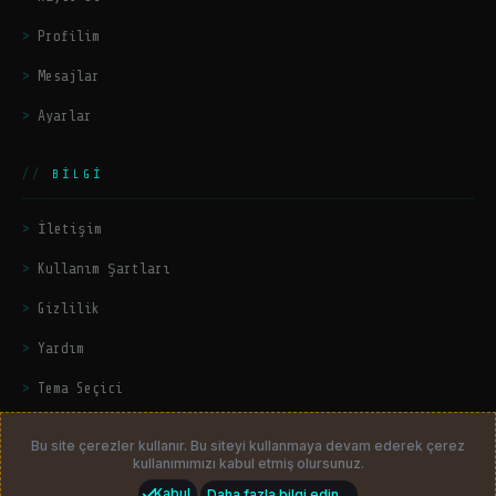
Profilim
Mesajlar
Ayarlar
BILGI
İletişim
Kullanım Şartları
Gizlilik
Yardım
Tema Seçici
Bu site çerezler kullanır. Bu siteyi kullanmaya devam ederek çerez
kullanımımızı kabul etmiş olursunuz.
© 2026
HackerZers.com
— Tüm hakları saklıdır. | Community platform
Kabul
Daha fazla bilgi edin…
by
HackerZers