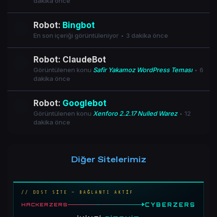
dakika önce
Robot:
Bingbot
En son içeriği görüntüleniyor
3 dakika önce
Robot: ClaudeBot
Görüntülenen konu
Safir Yakamoz WordPress Teması
6
dakika önce
Robot:
Googlebot
Görüntülenen konu
Xenforo 2.2.17 Nulled Warez
12
dakika önce
Diğer Sitelerimiz
// DOST SİTE — BAĞLANTI AKTİF
CYBERZERS
HACKERZERS