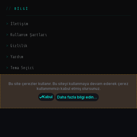
BILGI
İletişim
Kullanım Şartları
Gizlilik
Yardım
Tema Seçici
© 2026
HackerZers.com
— Tüm hakları saklıdır. | Community platform
by
HackerZers
Bu site çerezler kullanır. Bu siteyi kullanmaya devam ederek çerez
kullanımımızı kabul etmiş olursunuz.
Kabul
Daha fazla bilgi edin…