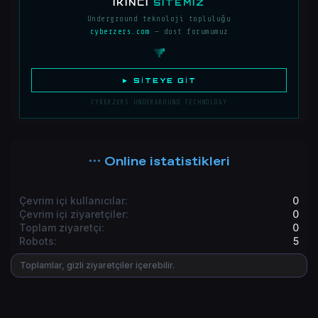
İKINCI
SITEMIZ
Underground teknoloji topluluğu
cyberzers.com
— dost forumumuz
► SITEYE GIT
CYBERZERS UNDERGROUND TECHNOLOGY
Online istatistikleri
Çevrim içi kullanıcılar
0
Çevrim içi ziyaretçiler
0
Toplam ziyaretçi
0
Robots
5
Toplamlar, gizli ziyaretçiler içerebilir.