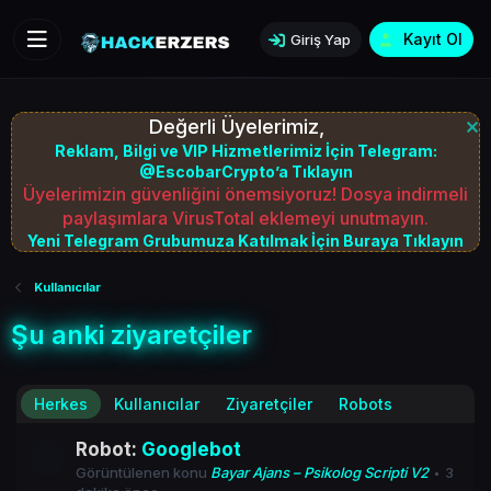
Kayıt Ol
Giriş Yap
Değerli Üyelerimiz,
Reklam, Bilgi ve VIP Hizmetlerimiz İçin Telegram:
@EscobarCrypto’a Tıklayın
Üyelerimizin güvenliğini önemsiyoruz! Dosya indirmeli
paylaşımlara VirusTotal eklemeyi unutmayın.
Yeni Telegram Grubumuza Katılmak İçin Buraya Tıklayın
Kullanıcılar
Şu anki ziyaretçiler
Herkes
Kullanıcılar
Ziyaretçiler
Robots
Robot:
Googlebot
Görüntülenen konu
Bayar Ajans – Psikolog Scripti V2
3