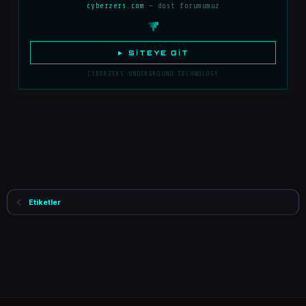
cyberzers.com
— dost forumumuz
► SITEYE GIT
CYBERZERS UNDERGROUND TECHNOLOGY
Etiketler