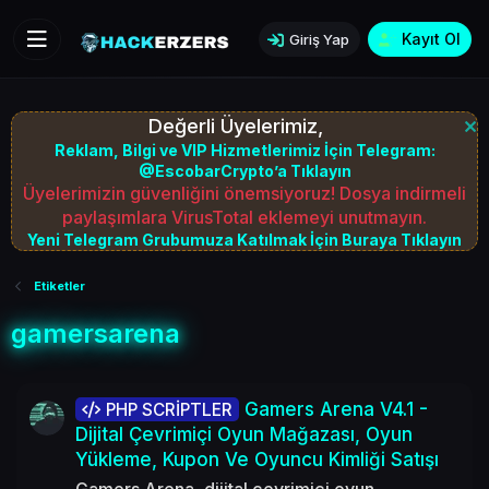
Kayıt Ol
Giriş Yap
Değerli Üyelerimiz,
Reklam, Bilgi ve VIP Hizmetlerimiz İçin Telegram:
@EscobarCrypto’a Tıklayın
Üyelerimizin güvenliğini önemsiyoruz! Dosya indirmeli
paylaşımlara VirusTotal eklemeyi unutmayın.
Yeni Telegram Grubumuza Katılmak İçin Buraya Tıklayın
Etiketler
gamersarena
Gamers Arena V4.1 -
PHP SCRİPTLER
Dijital Çevrimiçi Oyun Mağazası, Oyun
Yükleme, Kupon Ve Oyuncu Kimliği Satışı