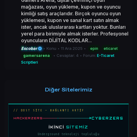
Gamers Arena, dijital çevrimiçi oyun
mağazası, oyun yükleme, kupon ve oyuncu
kimliği satış araçlarıdır. Birçok oyuncu oyun
yüklemesi, kupon ve sanal kart satın almak
ister, ancak uluslararası kartları yoktur. Bunları
yerel para birimiyle almak isterler. Profesyonel
oyuncuların DİJİTAL KODLAR...
Escobar
Konu
11 Ara 2025
epin
eticaret
Cevaplar: 4
Forum:
E-Ticaret
gamersarena
Scriptleri
Diğer Sitelerimiz
// DOST SİTE — BAĞLANTI AKTİF
CYBERZERS
HACKERZERS
İKINCI
SITEMIZ
Underground teknoloji topluluğu