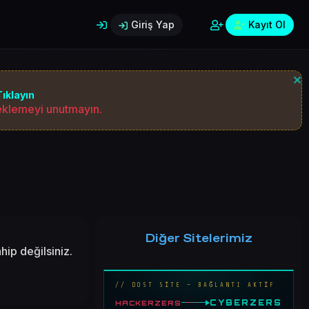
Giriş Yap
Kayıt Ol
ıklayın
 eklemeyi unutmayın.
Diğer Sitelerimiz
ip değilsiniz.
// DOST SİTE — BAĞLANTI AKTİF
CYBERZERS
HACKERZERS