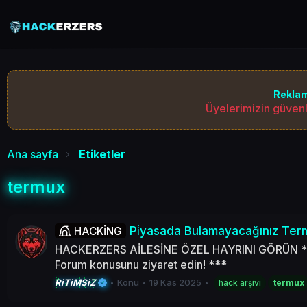
Reklam
Üyelerimizin güvenl
Ana sayfa
Etiketler
termux
Pi̇yasada Bulamayacağınız Termux 
HACKİNG
HACKERZERS AİLESİNE ÖZEL HAYRINI GÖRÜN *** Giz
Forum konusunu ziyaret edin! ***
RiTiMSiZ
Konu
19 Kas 2025
hack arşivi
termux