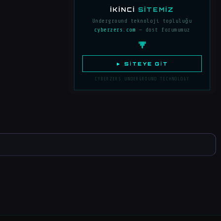
İKINCI
SITEMIZ
Underground teknoloji topluluğu
cyberzers.com
— dost forumumuz
► SITEYE GIT
CYBERZERS UNDERGROUND TECHNOLOGY