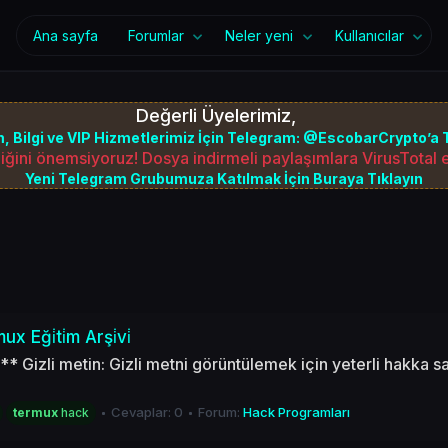
Ana sayfa
Forumlar
Neler yeni
Kullanıcılar
Değerli Üyelerimiz,
, Bilgi ve VIP Hizmetlerimiz İçin Telegram: @EscobarCrypto’a T
iğini önemsiyoruz! Dosya indirmeli paylaşımlara VirusTotal
Yeni Telegram Grubumuza Katılmak İçin Buraya Tıklayın
Eği̇ti̇m Arşi̇vi̇
li metin: Gizli metni görüntülemek için yeterli hakka sah
Cevaplar: 0
Forum:
Hack Programları
termux
hack