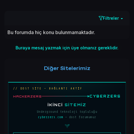
Filtreler
Bu forumda hiç konu bulunmamaktadır.
Buraya mesaj yazmak için üye olmanız gereklidir.
Diğer Sitelerimiz
// DOST SİTE — BAĞLANTI AKTİF
CYBERZERS
HACKERZERS
İKINCI
SITEMIZ
Underground teknoloji topluluğu
cyberzers.com
— dost forumumuz