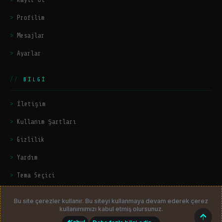
Profilim
Mesajlar
Ayarlar
BILGI
İletişim
Kullanım Şartları
Gizlilik
Yardım
Tema Seçici
Bu site çerezler kullanır. Bu siteyi kullanmaya devam ederek çerez
kullanımımızı kabul etmiş olursunuz.
© 2026
HackerZers.com
— Tüm hakları saklıdır. | Community platform
Üst