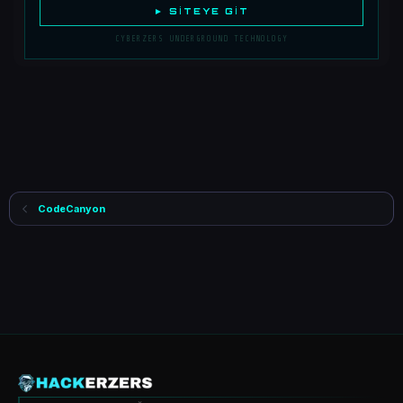
► SITEYE GIT
CYBERZERS UNDERGROUND TECHNOLOGY
CodeCanyon