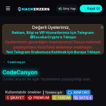
Kayıt Ol
Giriş Yap
Değerli Üyelerimiz,
Reklam, Bilgi ve VIP Hizmetlerimiz İçin Telegram:
@EscobarCrypto’a Tıklayın
Üyelerimizin güvenliğini önemsiyoruz! Dosya indirmeli
paylaşımlara VirusTotal eklemeyi unutmayın.
Yeni Telegram Grubumuza Katılmak İçin Buraya Tıklayın
CodeCanyon
CodeCanyon
CodeCanyon İle ilgili Yazılımların paylaşıldığı alan
Kullanılabilir önekler:
XENFORO
Tümünü gör
ŞİKAYET
PREMİUM
YARDIM
SATIŞ ₺