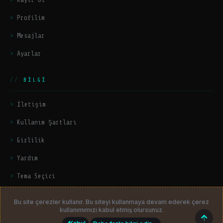
Profilim
Mesajlar
Ayarlar
BILGI
İletişim
Kullanım Şartları
Gizlilik
Yardım
Tema Seçici
Bu site çerezler kullanır. Bu siteyi kullanmaya devam ederek çerez
kullanımımızı kabul etmiş olursunuz.
© 2026
HackerZers.com
— Tüm hakları saklıdır. | Community platform
Üst