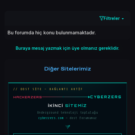
Filtreler
Bu forumda hiç konu bulunmamaktadır.
Buraya mesaj yazmak için üye olmanız gereklidir.
Diğer Sitelerimiz
// DOST SİTE — BAĞLANTI AKTİF
CYBERZERS
HACKERZERS
İKINCI
SITEMIZ
Underground teknoloji topluluğu
cyberzers.com
— dost forumumuz