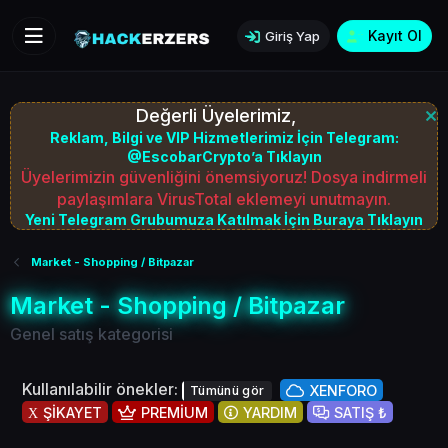
Kayıt Ol
Giriş Yap
Değerli Üyelerimiz,
Reklam, Bilgi ve VIP Hizmetlerimiz İçin Telegram:
@EscobarCrypto’a Tıklayın
Üyelerimizin güvenliğini önemsiyoruz! Dosya indirmeli
paylaşımlara VirusTotal eklemeyi unutmayın.
Yeni Telegram Grubumuza Katılmak İçin Buraya Tıklayın
Market - Shopping / Bitpazar
Market - Shopping / Bitpazar
Genel satış kategorisi
Kullanılabilir önekler:
XENFORO
Tümünü gör
ŞİKAYET
PREMİUM
YARDIM
SATIŞ ₺