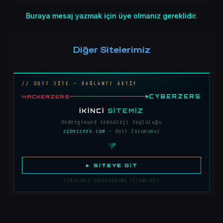
Buraya mesaj yazmak için üye olmanız gereklidir.
Diğer Sitelerimiz
// DOST SİTE — BAĞLANTI AKTİF
CYBERZERS
HACKERZERS
İKINCI
SITEMIZ
Underground teknoloji topluluğu
cyberzers.com
— dost forumumuz
► SITEYE GIT
CYBERZERS UNDERGROUND TECHNOLOGY