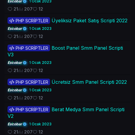
Escobar
1 Ocak 2023
21
207
12
Üyeliksiz Paket Satış Scripti 2022
PHP SCRİPTLER
Escobar
1 Ocak 2023
21
207
12
Boost Panel Smm Panel Scripti
PHP SCRİPTLER
V3
Escobar
1 Ocak 2023
21
207
12
Ücretsiz Smm Panel Scripti 2022
PHP SCRİPTLER
Escobar
1 Ocak 2023
21
207
12
Berat Medya Smm Panel Scripti
PHP SCRİPTLER
V2
Escobar
1 Ocak 2023
21
207
12