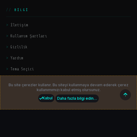
BILGI
İletişim
Kullanım Şartları
Gizlilik
Yardım
Tema Seçici
© 2026
HackerZers.com
— Tüm hakları saklıdır. | Community platform
Üst
by
HackerZers
Bu site çerezler kullanır. Bu siteyi kullanmaya devam ederek çerez
kullanımımızı kabul etmiş olursunuz.
Kabul
Daha fazla bilgi edin…