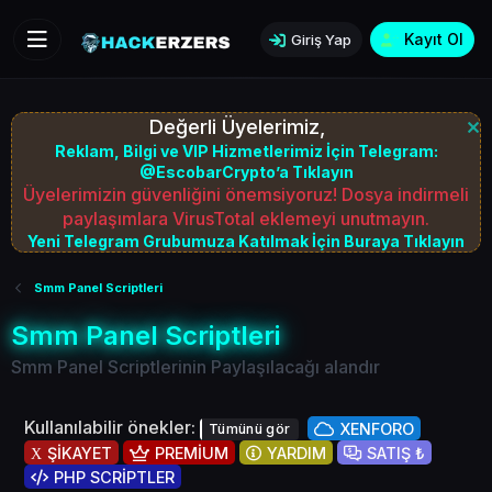
Kayıt Ol
Giriş Yap
Değerli Üyelerimiz,
Reklam, Bilgi ve VIP Hizmetlerimiz İçin Telegram:
@EscobarCrypto’a Tıklayın
Üyelerimizin güvenliğini önemsiyoruz! Dosya indirmeli
paylaşımlara VirusTotal eklemeyi unutmayın.
Yeni Telegram Grubumuza Katılmak İçin Buraya Tıklayın
Smm Panel Scriptleri
Smm Panel Scriptleri
Smm Panel Scriptlerinin Paylaşılacağı alandır
Kullanılabilir önekler:
XENFORO
Tümünü gör
ŞİKAYET
PREMİUM
YARDIM
SATIŞ ₺
PHP SCRİPTLER