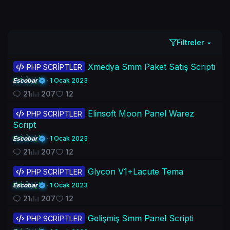
Filtreler
Xmedya Smm Paket Satış Scripti
PHP SCRİPTLER
Escobar
1 Ocak 2023
21
207
12
Elinsoft Moon Panel Warez
PHP SCRİPTLER
Script
Escobar
1 Ocak 2023
21
207
12
Glycon V1+Lacute Tema
PHP SCRİPTLER
Escobar
1 Ocak 2023
21
207
12
Gelişmiş Smm Panel Scripti
PHP SCRİPTLER